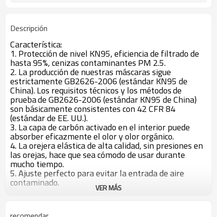
Descripción
Característica:
1. Protección de nivel KN95, eficiencia de filtrado de
hasta 95%, cenizas contaminantes PM 2.5.
2. La producción de nuestras máscaras sigue
estrictamente GB2626-2006 (estándar KN95 de
China). Los requisitos técnicos y los métodos
de
prueba
de GB2626-2006 (estándar KN95 de China)
son básicamente consistentes con 42 CFR 84
(estándar de EE. UU.).
3. La capa de carbón activado en el interior puede
absorber eficazmente el olor y olor orgánico.
4. La orejera elástica de alta calidad, sin presiones en
las orejas, hace que sea cómodo de usar durante
mucho tiempo.
5. Ajuste perfecto para evitar la entrada de aire
contaminado.
VER MÁS
6. El cojín de esponja nasal, el cojín de nariz suave y
flexible hace que el usuario de la máscara se sienta
más cómodo.
recomendar