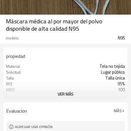
Máscara médica al por mayor del polvo
disponible de alta calidad N95
N95
modelo
propiedad
Tela no tejida
Material
Lugar público
Solicitud
Talla única
Talla
95%
BFE
100
MOQ
VER MÁS
Uso del oído
Tipo
Evaluacion
MÁS
AGREGAR UNA OPINIÓN