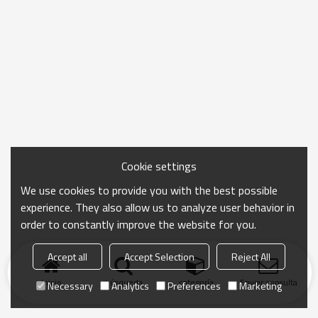
Cookie settings
We use cookies to provide you with the best possible
experience. They also allow us to analyze user behavior in
order to constantly improve the website for you.
Accept all
Accept Selection
Reject All
Inicio
búsqueda
categoría
Enviar consulta
Necessary
Analytics
Preferences
Marketing