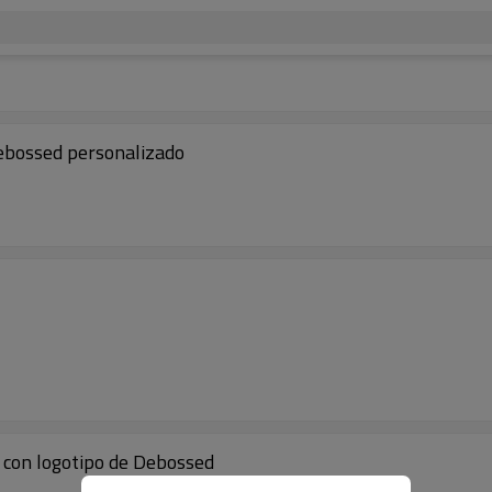
 Debossed personalizado
a con logotipo de Debossed