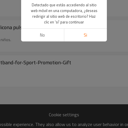
Detectado que estás accediendo al sitio
web móvil en una computadora, ¿deseas
redirigir al sitio web de escritorio? Haz
clic en 'sí' para continuar
licona pulsera para regalo de promoción
No
Si
 niños.
tband-for-Sport-Promotion-Gift
Cookie settings
sible experience. They also allow us to analyze user behavior in 