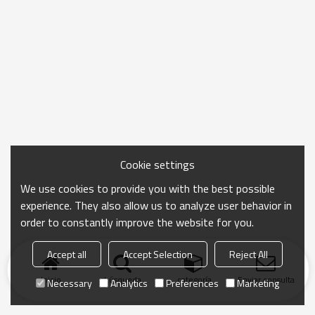
Cookie settings
We use cookies to provide you with the best possible
experience. They also allow us to analyze user behavior in
order to constantly improve the website for you.
Accept all
Accept Selection
Reject All
Inicio
búsqueda
categoría
Enviar consulta
Necessary
Analytics
Preferences
Marketing