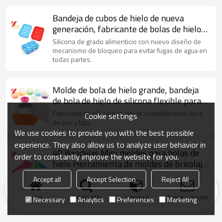
Bandeja de cubos de hielo de nueva
generación, fabricante de bolas de hielo,
bandeja de hielo de silicona con tapa de
Silicona de grado alimenticio con nuevo diseño de
Esfera para enfriar whisky, cócteles,
mecanismo de bloqueo para evitar fugas de agua en
todas partes.
vodka
Molde de bola de hielo grande, bandeja
de bola de hielo de silicona flexible para
amantes de la bebida fría, esferas
Fabricado en silicona premium antiadherente, libre
Cookie settings
redondas de bola de hielo
de pvc y bpa.
We use cookies to provide you with the best possible
experience. They also allow us to analyze user behavior in
40 Bandejas Mini moldes para bolas de
order to constantly improve the website for you.
hielo Herramienta de moldes de bricolaje
para niños con dulce de leche de jalea de
9.5 "x 4.7" x 0.8 "(L x W x H), tamaño del diámetro de
Accept all
Accept Selection
Reject All
caramelo Jugo de chocolate o Cócteles y
la bola de hielo: 0.5"
partículas de whisky
Inicio
búsqueda
categoría
Enviar consulta
Necessary
Analytics
Preferences
Marketing