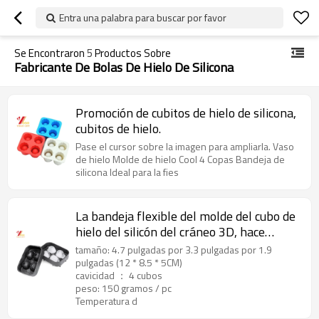
Entra una palabra para buscar por favor
Se Encontraron
5
Productos Sobre
Fabricante De Bolas De Hielo De Silicona
Promoción de cubitos de hielo de silicona,
cubitos de hielo.
Pase el cursor sobre la imagen para ampliarla. Vaso
de hielo Molde de hielo Cool 4 Copas Bandeja de
silicona Ideal para la fies
La bandeja flexible del molde del cubo de
hielo del silicón del cráneo 3D, hace
cuatro cráneos de hielo gigantes,
tamaño: 4.7 pulgadas por 3.3 pulgadas por 1.9
fabricante redondo del cubo de hielo
pulgadas (12 * 8.5 * 5CM)
cavicidad ： 4 cubos
peso: 150 gramos / pc
Temperatura d