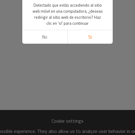
Detectado que estás accediendo al sitio
web móvil en una computadora, ¿deseas
redirigir al sitio web de escritorio? Haz
clic en 'sí' para continuar
No
Si
Cookie settings
sible experience. They also allow us to analyze user behavior in 