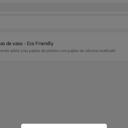
s de vaso - Eco Friendly
o adiós a las pajitas de plástico con pajitas de silicona reutilizabl