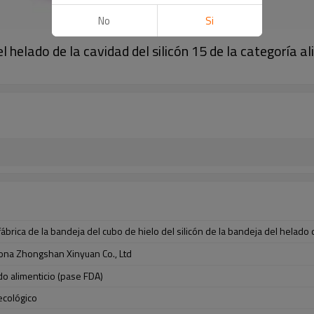
No
Si
del helado de la cavidad del silicón 15 de la categoría
brica de la bandeja del cubo de hielo del silicón de la bandeja del helado d
cona Zhongshan Xinyuan Co., Ltd
do alimenticio (pase FDA)
ecológico