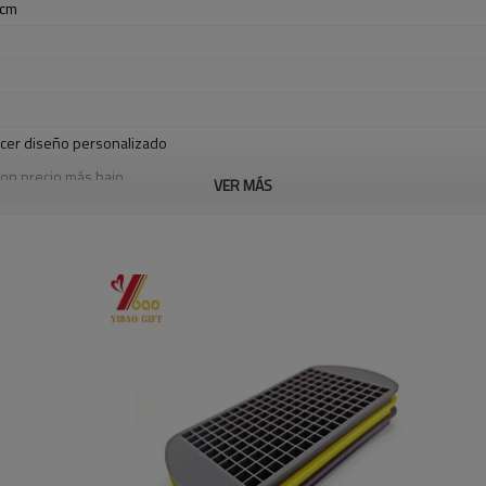
 cm
cer diseño personalizado
 con precio más bajo
VER MÁS
de facroty directamente.
 producto de protección del medio ambiente.
tra existente: 2 días; tiempo de smaple personalizado: 5 ~ 7 días
ucción: 12-18 días después de la muestra confirmada.
gShan
de pago; T / T (depósito del 30%, 70% contra copia de B / L),
Western Union
 de envío: FOB, CIF, Express