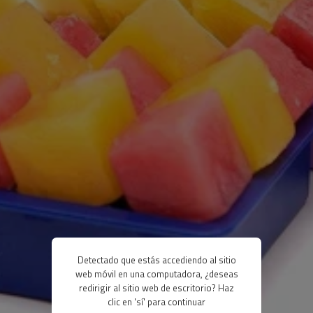
Detectado que estás accediendo al sitio
web móvil en una computadora, ¿deseas
redirigir al sitio web de escritorio? Haz
clic en 'sí' para continuar