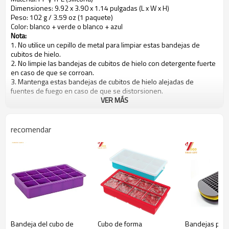
Dimensiones: 9.92 x 3.90 x 1.14 pulgadas (L x W x H)
Peso: 102 g / 3.59 oz (1 paquete)
Color: blanco + verde o blanco + azul
Nota:
1. No utilice un cepillo de metal para limpiar estas bandejas de
cubitos de hielo.
2. No limpie las bandejas de cubitos de hielo con detergente fuerte
en caso de que se corroan.
3. Mantenga estas bandejas de cubitos de hielo alejadas de
fuentes de fuego en caso de que se distorsionen.
4. Por favor, limpie las bandejas con un paño suave.
VER MÁS
5. Es mejor que no agregues demasiada agua en caso de que el
hielo y la cubierta se peguen.
6. Después de la congelación, dale un giro a la bandeja de hielo
recomendar
para aflojar los cubos, luego coloca la bandeja en una bolsa grande
para congelar y saca cada cubo.
Un gadget de cocina imprescindible
Cada bandeja de cubitos de hielo cuenta con 14 cubos y una tapa
extraíble inteligente, que le ayuda a hacer cubos de buen tamaño
con facilidad. Simplemente llene las bandejas con agua / frutas /
helado / soda / vino, cubra la tapa y luego colóquelas en el
congelador. Ya que es apto para lavavajillas, puede simplemente
ponerlos en su lavavajillas después de usarlos.
Bandeja del cubo de
Cubo de forma
Bandejas para
Calidad profesional y fácil de usar