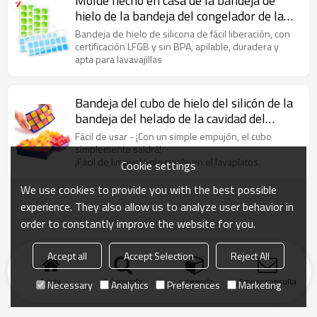
Molde hecho en casa de la bandeja de
hielo de la bandeja del congelador de la
bandeja del cubo de hielo del silicón,
Bandeja de hielo de silicona de fácil liberación, con
aduana de la fábrica
certificación LFGB y sin BPA, apilable, duradera y
apta para lavavajillas
Bandeja del cubo de hielo del silicón de la
bandeja del helado de la cavidad del
silicón 15 de la categoría alimenticia de la
Fácil de usar - ¡Con un simple empujón, el cubo
aduana 100% proveedor de la fábrica
simplemente saldrá!
¡Fácil de limpiar! Solo ponlo en el lavaplatos.
Cookie settings
We use cookies to provide you with the best possible
experience. They also allow us to analyze user behavior in
order to constantly improve the website for you.
Accept all
Accept Selection
Reject All
Inicio
búsqueda
categoría
Enviar consulta
Necessary
Analytics
Preferences
Marketing