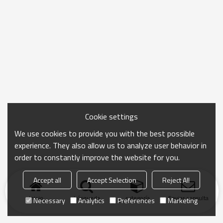
Cookie settings
We use cookies to provide you with the best possible
experience. They also allow us to analyze user behavior in
order to constantly improve the website for you.
Accept all
Accept Selection
Reject All
Inicio
búsqueda
categoría
Enviar consulta
Necessary
Analytics
Preferences
Marketing