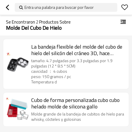
Entra una palabra para buscar por favor
Se Encontraron
2
Productos Sobre
Molde Del Cubo De Hielo
La bandeja flexible del molde del cubo de
hielo del silicón del cráneo 3D, hace
cuatro cráneos de hielo gigantes,
tamaño: 4.7 pulgadas por 3.3 pulgadas por 1.9
fabricante redondo del cubo de hielo
pulgadas (12 * 8.5 * 5CM)
cavicidad ： 4 cubos
peso: 150 gramos / pc
Temperatura d
Cubo de forma personalizada cubo cubo
helado molde de silicona gallo
Molde grande de la bandeja de cubitos de hielo para
whisky, cócteles y golosinas