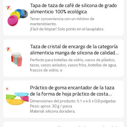
Tapa de taza de café de silicona de grado
alimenticio 100% ecológica
Tener conveniencia con un mínimo de
mantenimiento.
¡Fácil de limpiar! Solo ponlo en el lavaplatos.
Taza de cristal de encargo de la categoría
alimenticia manga de silicona de calidad
alimentaria
Perfecto para botellas de vidrio, vasos de plástico,
tazas, vasos aislados, vasos fríos, botellas de agua,
frascos de vidrio, e
Práctico de goma encantador de la taza
de la forma de hoja práctico de costa
práctico de goma de la taza
Dimensiones del producto: 5.1 x 4.6 x 0.8 pulgadas
Peso: aprox. 30 g / pieza
Material: silicona duradera.