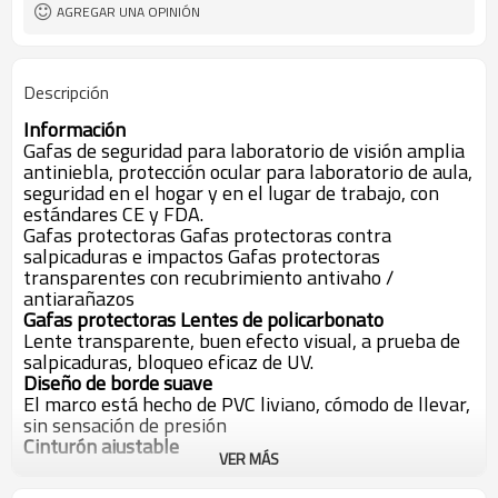
AGREGAR UNA OPINIÓN
Descripción
Información
Gafas de seguridad para laboratorio de visión amplia
antiniebla, protección ocular para laboratorio de aula,
seguridad en el hogar y en el lugar de trabajo, con
estándares CE y FDA.
Gafas protectoras Gafas protectoras contra
salpicaduras e impactos Gafas protectoras
transparentes con recubrimiento antivaho /
antiarañazos
Gafas protectoras Lentes de policarbonato
Lente transparente, buen efecto visual, a prueba de
salpicaduras, bloqueo eficaz de UV.
Diseño de borde suave
El marco está hecho de PVC liviano, cómodo de llevar,
sin sensación de presión
Cinturón ajustable
VER MÁS
El diseño de banda elástica para facilitar la fijación de
la circunferencia de la cabeza. Tiene un amplio