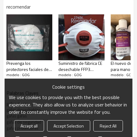
espacio y es adecuado para varios
recomendar
circunferencias de la cabeza
Prevenga los
Suministro de fábrica CE
El nuevo desi
protectores faciales de
desechable FFP3
para manos co
modelo : GOG
modelo : GOG
modelo : GOG
seguridad de la saliva
máscara de polvo ffp3
sin agua de 6
Máscara facial de
máscara de respirador
los gérmenes 
Cookie settings
respiración reutilizable
en stock
desinfectante
Palabras Claves
plegable Ffp2 Máscara
manos instan
We use cookies to provide you with the best possible
EN 149 ffp2
gafas de ojo
experience. They also allow us to analyze user behavior in
gafas desechables
order to constantly improve the website for you.
gafas gafas
gafas de seguridad
Accept all
Accept Selection
Reject All
gafas protectoras